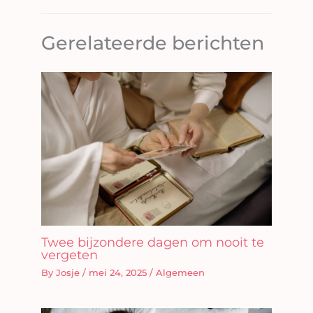
Gerelateerde berichten
Twee bijzondere dagen om nooit te
vergeten
By
Josje
/
mei 24, 2025
/
Algemeen