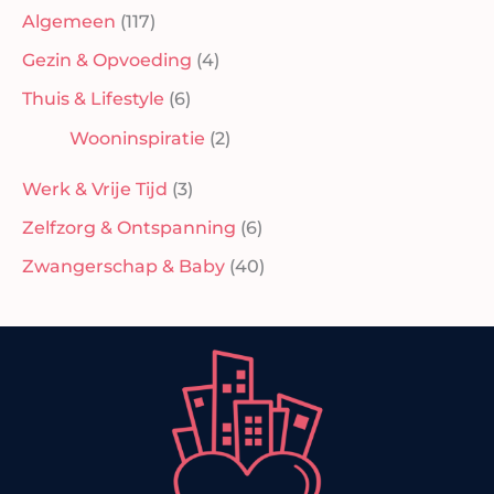
Algemeen
(117)
Gezin & Opvoeding
(4)
Thuis & Lifestyle
(6)
Wooninspiratie
(2)
Werk & Vrije Tijd
(3)
Zelfzorg & Ontspanning
(6)
Zwangerschap & Baby
(40)