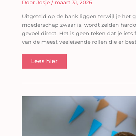
Door
Josje
/
maart 31, 2026
Uitgeteld op de bank liggen terwijl je het 
moederschap zwaar is, wordt zelden hard
gevoel direct. Het is geen teken dat je iets 
van de meest veeleisende rollen die er b
Lees hier
Geboortekaartjes
zoon:
De
eerste
aankondiging
van
jullie