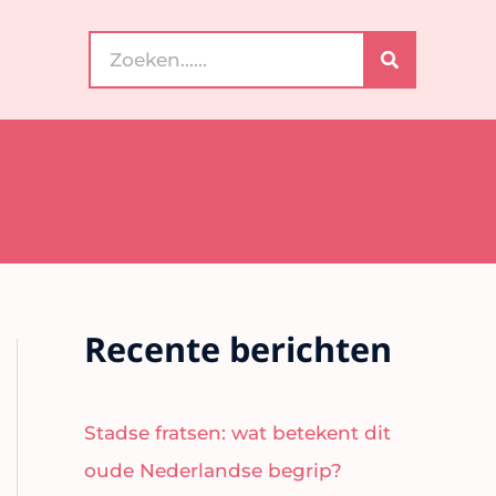
Search
for:
Recente berichten
Stadse fratsen: wat betekent dit
oude Nederlandse begrip?