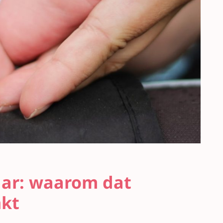
aar: waarom dat
nkt