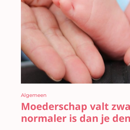
Algemeen
Moederschap valt zw
normaler is dan je de