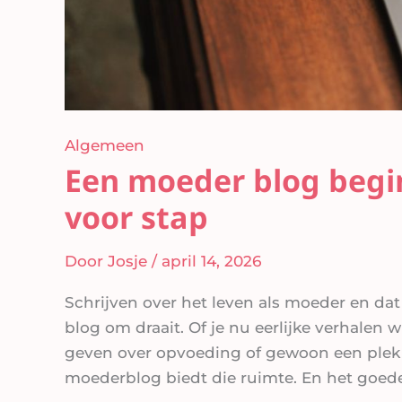
Algemeen
Een moeder blog begin
voor stap
Door
Josje
/
april 14, 2026
Schrijven over het leven als moeder en da
blog om draait. Of je nu eerlijke verhalen wi
geven over opvoeding of gewoon een plek 
moederblog biedt die ruimte. En het goede