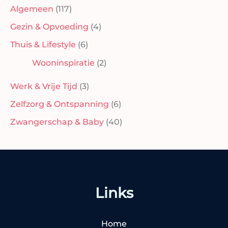
Algemeen
(117)
Gezin & Opvoeding
(4)
Thuis & Lifestyle
(6)
Wooninspiratie
(2)
Werk & Vrije Tijd
(3)
Zelfzorg & Ontspanning
(6)
Zwangerschap & Baby
(40)
Links
Home