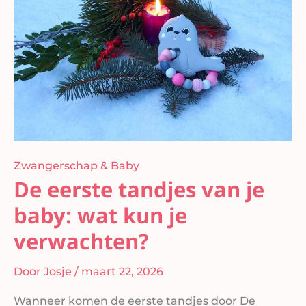
van
je
baby:
wat
kun
je
verwachten?
Zwangerschap & Baby
De eerste tandjes van je
baby: wat kun je
verwachten?
Door
Josje
/
maart 22, 2026
Wanneer komen de eerste tandjes door De