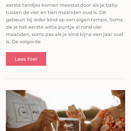
eerste tandjes komen meestal door als je baby
tussen de vier en tien maanden oud is. Dit
gebeurt bij ieder kind op een eigen tempo. Soms
zie je het eerste witte puntje al rond vier
maanden, soms pas als je kind bijna een jaar oud
is. De volgorde
Lees hier
Als
een
zwangerschap
niet
in
de
baarmoeder
zit: