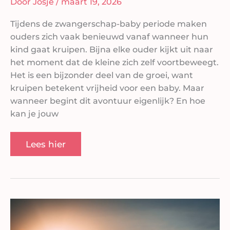
Door
Josje
/
maart 19, 2026
Tijdens de zwangerschap-baby periode maken
ouders zich vaak benieuwd vanaf wanneer hun
kind gaat kruipen. Bijna elke ouder kijkt uit naar
het moment dat de kleine zich zelf voortbeweegt.
Het is een bijzonder deel van de groei, want
kruipen betekent vrijheid voor een baby. Maar
wanneer begint dit avontuur eigenlijk? En hoe
kan je jouw
Lees hier
Zwangerschap
berekenen:
zo
weet