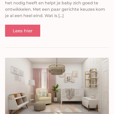
het nodig heeft en helpt je baby zich goed te
ontwikkelen. Met een paar gerichte keuzes kom
je al een heel eind. Wat is […]
Lees hier
Kleine
babykamer
inrichten:
zo
haal
je
het
maximale
uit
elke
vierkante
meter