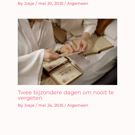
By
Josje
/
mei 20, 2025
/
Algemeen
Twee bijzondere dagen om nooit te
vergeten
By
Josje
/
mei 24, 2025
/
Algemeen