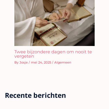
Twee bijzondere dagen om nooit te
vergeten
By
Josje
/
mei 24, 2025
/
Algemeen
Recente berichten