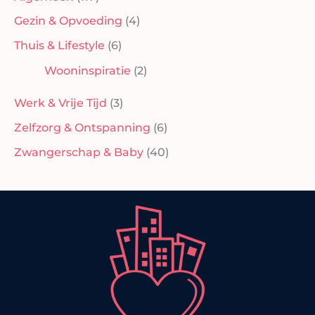
Gezin & Opvoeding
(4)
Thuis & Lifestyle
(6)
Wooninspiratie
(2)
Werk & Vrije Tijd
(3)
Zelfzorg & Ontspanning
(6)
Zwangerschap & Baby
(40)