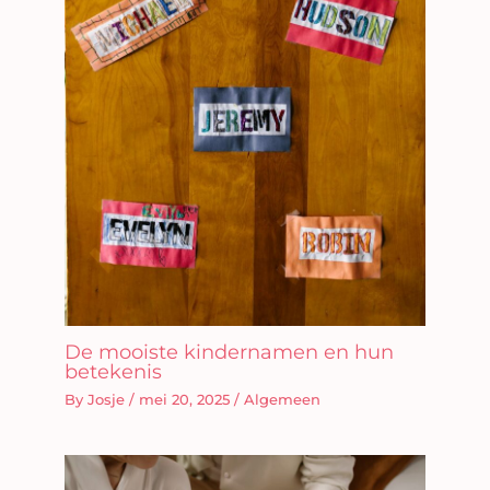
De mooiste kindernamen en hun
betekenis
By
Josje
/
mei 20, 2025
/
Algemeen