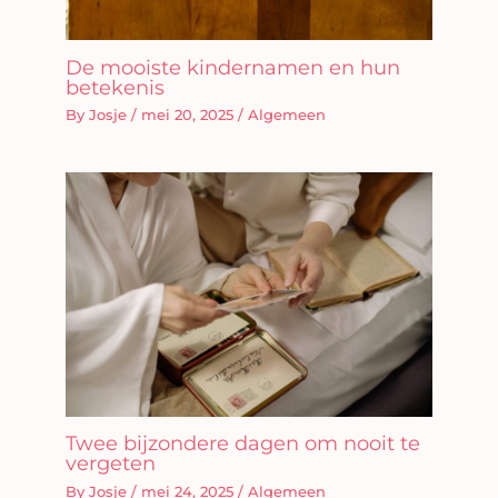
De mooiste kindernamen en hun
betekenis
By
Josje
/
mei 20, 2025
/
Algemeen
Twee bijzondere dagen om nooit te
vergeten
By
Josje
/
mei 24, 2025
/
Algemeen