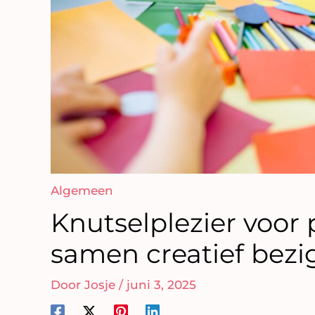
Algemeen
Knutselplezier voor 
samen creatief bezig
Door
Josje
/
juni 3, 2025