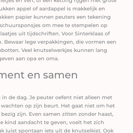
etjes en verf, of een ketting rijgen met grote
ukken appel of aardappel is makkelijk en
stukken papier kunnen peuters een tekening
k schuursponsjes om mee te stempelen op
atjes uit tijdschriften. Voor Sinterklaas of
n. Bewaar lege verpakkingen, die vormen een
 robotten. Veel knutselwerkjes kunnen lang
 geven aan opa en oma.
oment en samen
n de dag. Je peuter oefent niet alleen met
 wachten op zijn beurt. Het gaat niet om het
bezig zijn. Even samen zitten zonder haast,
e kind aandacht te geven, voelt het zich
 juist spontaan iets uit de knutselkist. Ook