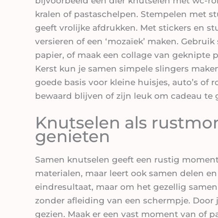
bijvoorbeeld een dier knutselen met wc-roll
kralen of pastaschelpen. Stempelen met st
geeft vrolijke afdrukken. Met stickers en 
versieren of een ‘mozaïek’ maken. Gebrui
papier, of maak een collage van geknipte pla
Kerst kun je samen simpele slingers make
goede basis voor kleine huisjes, auto’s of
bewaard blijven of zijn leuk om cadeau te
Knutselen als rustm
genieten
Samen knutselen geeft een rustig moment i
materialen, maar leert ook samen delen en
eindresultaat, maar om het gezellig samen 
zonder afleiding van een schermpje. Door j
gezien. Maak er een vast moment van of pak